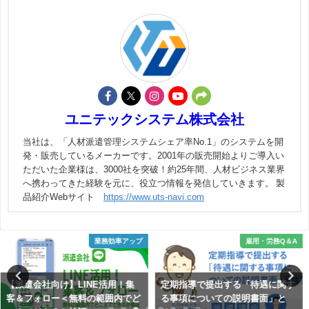
ユニテックシステム株式会社
当社は、「人材派遣管理システムシェア率No.1」のシステムを開
発・販売しているメーカーです。2001年の販売開始よりご導入い
ただいた企業様は、3000社を突破！約25年間、人材ビジネス業界
へ携わってきた経験を元に、役立つ情報を発信していきます。 製
品紹介Webサイト
https://www.uts-navi.com
雇用・労務Q＆A
雇用・労務Q＆A
定期指導で提出する「待遇に関す
「派遣事業報告書」の作成解説
る事項についての説明書面」と
④ -第６面-