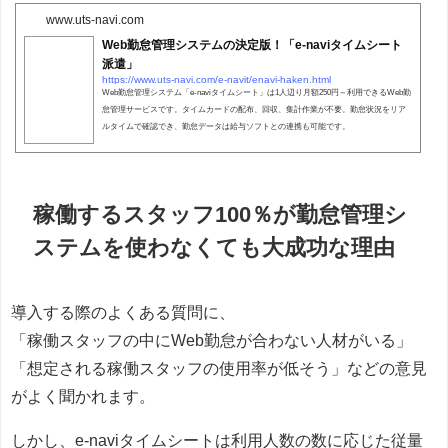
www.uts-navi.com
Web勤怠管理システムの決定版！「e-naviタイムシート
派遣」
https://www.uts-navi.com/e-navit/enavi-haken.html
Web勤怠管理システム「e-naviタイムシート」は1人辺り月額250円～利用できるWeb勤
怠管理サービスです。タイムカードの配布、回収、集計作業が不要。勤怠状況をリア
ルタイムで確認でき、勤怠データは給与ソフトとの連携も可能です。
稼働するスタッフ100％が勤怠管理シ
ステムを使わなくても大成功な理由
導入する際のよくある質問に、
「稼働スタッフの中にWeb勤怠が合わない人材がいる」
「想定される稼働スタッフの使用率が低そう」などの意見
がよく聞かれます。
しかし、e-naviタイムシートは利用人数の数に応じた従量