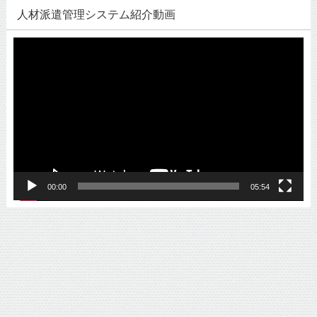
人材派遣管理システム紹介動画
動
画
プ
レ
ー
ヤ
ー
00:00
05:54