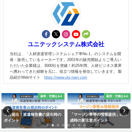
ユニテックシステム株式会社
当社は、「人材派遣管理システムシェア率No.1」のシステムを開
発・販売しているメーカーです。2001年の販売開始よりご導入い
ただいた企業様は、3000社を突破！約25年間、人材ビジネス業界
へ携わってきた経験を元に、役立つ情報を発信していきます。 製
品紹介Webサイト
https://www.uts-navi.com
雇用・労務Q＆A
雇用・労務Q＆A
「マージン率等の情報提供」の作
「派遣事業報告書」の作成解説
成時の要注意ポイント
⑤ -第７・８面-
2025年8月29日
2026年4月30日