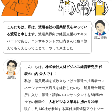
こんにちは。私は、派遣会社の営業部長をやってい
る渡辺と申します。
派遣業界向け経営支援のエキス
渡辺部長
パートである、コンサルタントの山内さんに色々教
えてもらえるってことで、やって来ました！
こんにちは。
株式会社人材ビジネス経営研究所 代
表の山内 栄人です！
山内氏
私は、請負現場を複数立ち上げ⇒派遣の担当者
⇒
マ
ネージャー
⇒
支店長を経験したのち、船井総合研究
所に入り、派遣・請負のコンサルタントを8年勤め
⇒
その後独立。
人材ビジネス業界に携わり20年
。
現在、約140社が参加する高付加価値型アウトソー