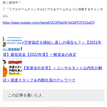
富に発信中！
▽『リアルゲームチャンネル(リアルをゲームのように攻略するチャンネ
ル)』
https://www.youtube.com/channel/UCOR3wQK7wI3qfTCPrf1SqCQ
<労使協定を締結し直しの場合も？＞【2021年
度】最低賃金【2022年度】一般賃金の改定
【派遣会社必見】＜コンサルタント山内氏が解
説＞派遣スタッフ＆内勤社員のテレワーク
この記事を書いた人