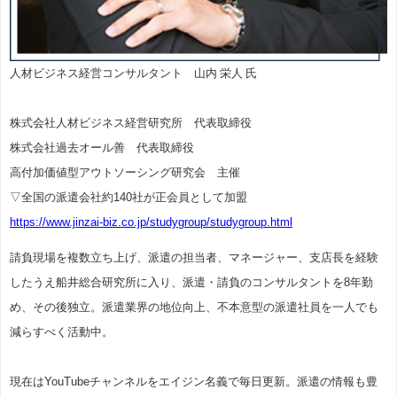
人材ビジネス経営コンサルタント 山内 栄人 氏
株式会社人材ビジネス経営研究所 代表取締役
株式会社過去オール善 代表取締役
高付加価値型アウトソーシング研究会 主催
▽全国の派遣会社約140社が正会員として加盟
https://www.jinzai-biz.co.jp/studygroup/studygroup.html
請負現場を複数立ち上げ、派遣の担当者、マネージャー、支店長を経験
したうえ船井総合研究所に入り、派遣・請負のコンサルタントを8年勤
め、その後独立。派遣業界の地位向上、不本意型の派遣社員を一人でも
減らすべく活動中。
現在はYouTubeチャンネルをエイジン名義で毎日更新。派遣の情報も豊