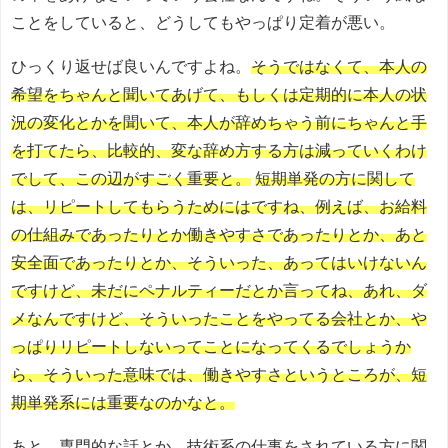
ことをしていると、どうしてもやっぱり定着が悪い。
ひっくり返せば良いんですよね。
そうではなくて、本人の
希望をちゃんと聞いてあげて、もしくは定期的に本人の状
況の変化とかを聞いて、本人が辞めちゃう前にちゃんと手
を打てたら、比較的、変な辞め方する方は減っていくわけ
でして、この辺がすごく重要と。
短期単発の方に関して
は、リピートしてもらうためにはですね、例えば、お給料
の仕組みであったりとか働きやすさであったりとか、あと
安全面であったりとか、そういった、あってはいけないん
ですけど、未だにペナルティーだとか言ってね、あれ、ダ
メなんですけど、そういったことをやってる会社とか、や
っぱりリピートしないってことになってくるでしょうか
ら、そういった意味では、働きやすさというところが、短
期単発系には重要なのかなと。
あと、専門的な話とか、技術系の仕事をされている方に関