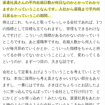
派遣社員さんの平均在籍日数が何日なのかとかってわかり
ますか？っていうことなんです。入社から退職まで平均何
日居るかっていうこの期間。
例えばこれ、ちゃんと取ってらっしゃる会社であれば、1つ
の指標として目標も立てられますし、管理もできるわけな
んですけど、こういった指標があるのかないのかっていう
ところですね。あと退職率ですね、在籍人数から何人ぐら
いが毎月辞めていくかとか、こういった指標をちゃんと持
ってるか持ってないかということによって、変わってくる
というのが、まず一つ目の、大きな話です。
会社として定着を上げようっていうことを考えていくとで
すね、本当に採用から考え直さなきゃいけない部分もあり
ますし、一番にはですね、さきほどちょろっとお話したよ
うに突っ込んでなんぼっていう会社として行け行けで、と
にかくどっか突っ込め！！みたいなね、派遣社員をあたか
も物のように扱うような会社っていうところから脱却して