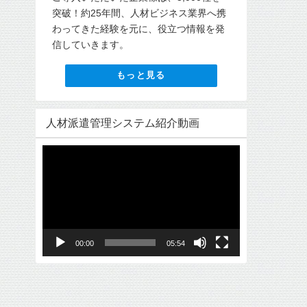
突破！約25年間、人材ビジネス業界へ携
わってきた経験を元に、役立つ情報を発
信していきます。
もっと見る
人材派遣管理システム紹介動画
動
画
プ
レ
ー
ヤ
00:00
05:54
ー