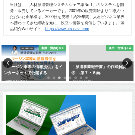
当社は、「人材派遣管理システムシェア率No.1」のシステムを開
発・販売しているメーカーです。2001年の販売開始よりご導入い
ただいた企業様は、3000社を突破！約25年間、人材ビジネス業界
へ携わってきた経験を元に、役立つ情報を発信していきます。 製
品紹介Webサイト
https://www.uts-navi.com
雇用・労務Q＆A
雇用・労務Q＆A
「マージン率等の情報提供」をイ
「派遣事業報告書」の作成解説
ンターネットで公開する
⑤ -第７・８面-
2025年10月6日
2026年4月30日