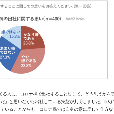
してる人に、コロナ禍で出社すること対して、どう思うかを
嫌だ」と思いながら出社している実態が判明しました。5人
えていることからも、コロナ禍では自身の意に反して仕方な