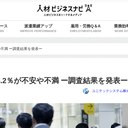
ース
派遣業績アップ
雇用・労務Q＆A
業務効
WS
IMPROVE PERFORMANCE
EMPLOYMENT/LABOR
WORK EF
や不満 ー調査結果を発表ー
.2％が不安や不満 ー調査結果を発表ー
ユニテックシステム株