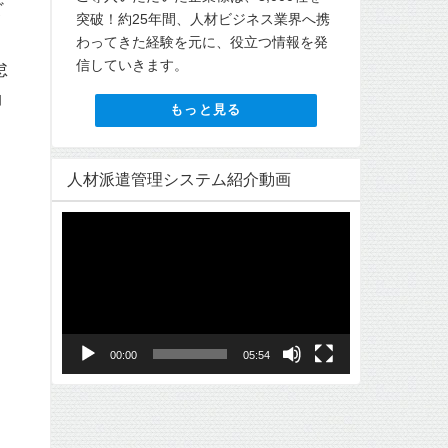
ど
突破！約25年間、人材ビジネス業界へ携
わってきた経験を元に、役立つ情報を発
信していきます。
怠
コ
もっと見る
人材派遣管理システム紹介動画
動
画
プ
レ
ー
ヤ
00:00
05:54
ー