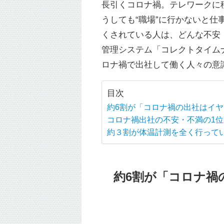
長引くコロナ禍。テレワークに
うしても“職場”に行かないと
くされている人は、どんな不安
管理システム「コレクトタイム
ロナ禍で出社して働く人々の意
目次
約6割が「コロナ禍の出社はイ
コロナ禍出社の不安・不満の1
約３割が体温計測を全く行って
約6割が「コロナ禍