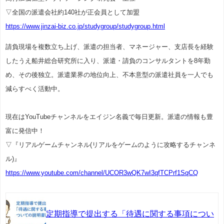
▽全国の派遣会社約140社が正会員として加盟
https://www.jinzai-biz.co.jp/studygroup/studygroup.html
請負現場を複数立ち上げ、派遣の担当者、マネージャー、支店長を経験
したうえ船井総合研究所に入り、派遣・請負のコンサルタントを8年勤
め、その後独立。派遣業界の地位向上、不本意型の派遣社員を一人でも
減らすべく活動中。
現在はYouTubeチャンネルをエイジン名義で毎日更新。派遣の情報も豊
富に発信中！
▽『リアルゲームチャンネル(リアルをゲームのように攻略するチャンネ
ル)』
https://www.youtube.com/channel/UCOR3wQK7wI3qfTCPrf1SqCQ
定期指導で提出する「待遇に関する事項につい