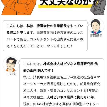
こんにちは。私は、派遣会社の営業部長をやってい
る渡辺と申します。
派遣業界向け経営支援のエキス
渡辺部長
パートである、コンサルタントの山内さんに色々教
えてもらえるってことで、やって来ました！
こんにちは。
株式会社人材ビジネス経営研究所 代
表の山内 栄人です！
山内氏
私は、請負現場を複数立ち上げ⇒派遣の担当者
⇒
マ
ネージャー
⇒
支店長を経験したのち、船井総合研究
所に入り、派遣・請負のコンサルタントを8年勤め
⇒
その後独立。
人材ビジネス業界に携わり20年
。
現在、約140社が参加する高付加価値型アウトソー