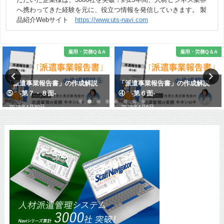
へ携わってきた経験を元に、役立つ情報を発信していきます。 製
品紹介Webサイト
https://www.uts-navi.com
雇用・労務Q＆A
雇用・労務Q＆A
「派遣事業報告書」の作成解説
「公正採用選考人権啓発推進員選
④ -第６面-
任報告書」について
2026年4月6日
2026年7月2日