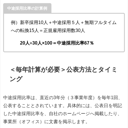
中途採用比率の計算例
例）新卒採用10人＋中途採用５人＋無期フルタイム
への転換15人＝正規雇用採用数30人
20人÷30人×100＝中途採用比率67％
＜毎年計算が必要＞
公表方法とタイミ
ング
中途採用比率は、直近の3年分（３事業年度）を毎年1回、
公表することとされています。具体的には、公表日を明記
した中途採用比率を、自社のホームページへ掲載したり、
事業所（オフィス）に文書を掲示します。