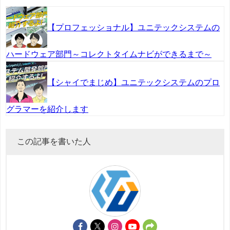
【プロフェッショナル】ユニテックシステムの
ハードウェア部門～コレクトタイムナビができるまで～
【シャイでまじめ】ユニテックシステムのプロ
グラマーを紹介します
この記事を書いた人