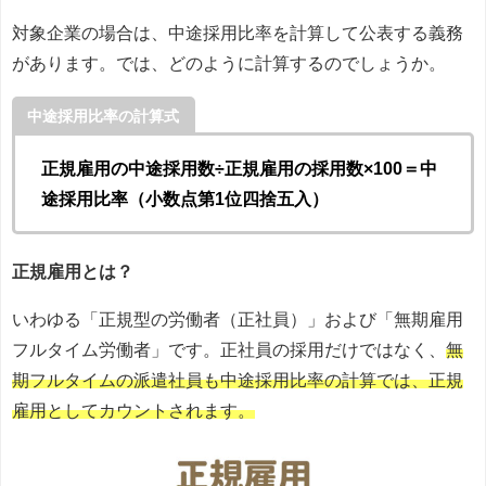
対象企業の場合は、中途採用比率を計算して公表する義務
があります。では、どのように計算するのでしょうか。
中途採用比率の計算式
正規雇用の中途採用数÷正規雇用の採用数×100＝中
途採用比率（小数点第1位四捨五入）
正規雇用とは？
いわゆる「正規型の労働者（正社員）」および「無期雇用
フルタイム労働者」です。正社員の採用だけではなく、
無
期フルタイムの派遣社員も中途採用比率の計算では、正規
雇用としてカウントされます。