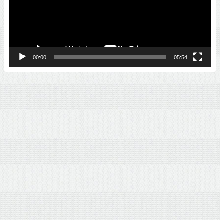
ー
ヤ
ー
00:00
05:54