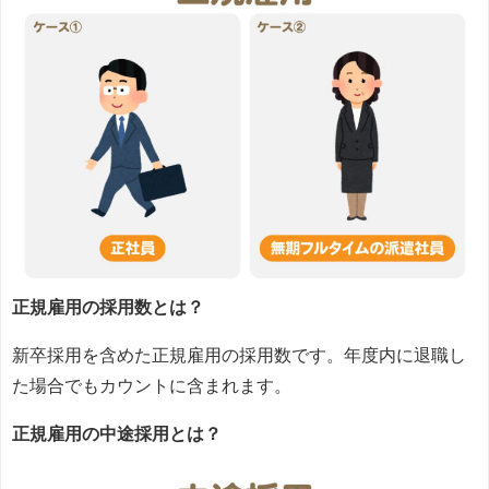
正規雇用の採用数とは？
新卒採用を含めた正規雇用の採用数です。年度内に退職し
た場合でもカウントに含まれます。
正規雇用の中途採用とは？