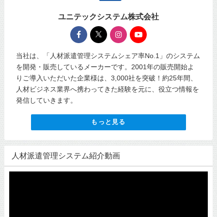
ユニテックシステム株式会社
当社は、「人材派遣管理システムシェア率No.1」のシステム
を開発・販売しているメーカーです。2001年の販売開始よ
りご導入いただいた企業様は、3,000社を突破！約25年間、
人材ビジネス業界へ携わってきた経験を元に、役立つ情報を
発信していきます。
もっと見る
人材派遣管理システム紹介動画
動
画
プ
レ