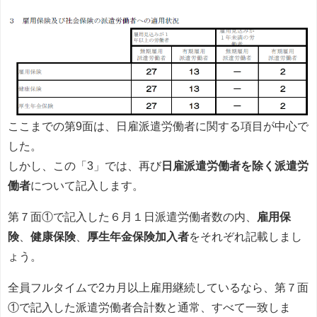
ここまでの第9面は、日雇派遣労働者に関する項目が中心で
した。
しかし、この「3」では、再び
日雇派遣労働者を除く派遣労
働者
について記入します。
第７面①で記入した６月１日派遣労働者数の内、
雇用保
険
、
健康保険
、
厚生年金保険加入者
をそれぞれ記載しまし
ょう。
全員フルタイムで
2
カ月以上雇用継続しているなら、第７面
①で記入した派遣労働者合計数と通常、すべて一致しま