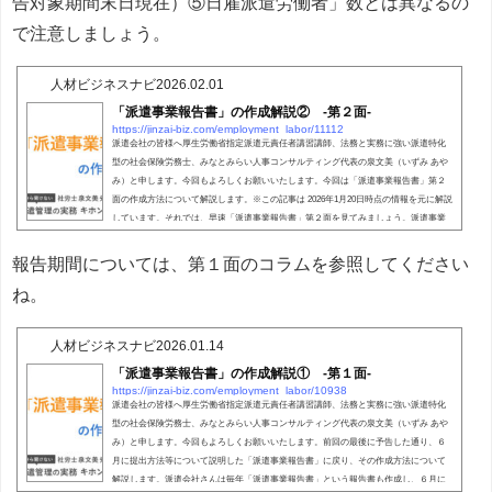
告対象期間末日現在）⑤日雇派遣労働者」数とは異なるの
で注意しましょう。
人材ビジネスナビ
2026.02.01
「派遣事業報告書」の作成解説② -第２面-
https://jinzai-biz.com/employment_labor/11112
派遣会社の皆様へ厚生労働省指定派遣元責任者講習講師、法務と実務に強い派遣特化
型の社会保険労務士、みなとみらい人事コンサルティング代表の泉文美（いずみ あや
み）と申します。今回もよろしくお願いいたします。今回は「派遣事業報告書」第２
面の作成方法について解説します。※この記事は 2026年1月20日時点の情報を元に解説
しています。それでは、早速「派遣事業報告書」第２面を見てみましょう。派遣事業
報告書（この第2面）ダウンロード（1）派遣労働者数等雇用実績（実人数）ここは、
欄外にあるとおり 「報告対象期間末日現在...
報告期間については、第１面のコラムを参照してください
ね。
人材ビジネスナビ
2026.01.14
「派遣事業報告書」の作成解説① -第１面-
https://jinzai-biz.com/employment_labor/10938
派遣会社の皆様へ厚生労働省指定派遣元責任者講習講師、法務と実務に強い派遣特化
型の社会保険労務士、みなとみらい人事コンサルティング代表の泉文美（いずみ あや
み）と申します。今回もよろしくお願いいたします。前回の最後に予告した通り、６
月に提出方法等について説明した「派遣事業報告書」に戻り、その作成方法について
解説します。派遣会社さんは毎年「派遣事業報告書」という報告書も作成し、６月に