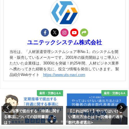
ユニテックシステム株式会社
当社は、「人材派遣管理システムシェア率No.1」のシステムを開
発・販売しているメーカーです。2001年の販売開始よりご導入い
ただいた企業様は、3000社を突破！約25年間、人材ビジネス業界
へ携わってきた経験を元に、役立つ情報を発信していきます。 製
品紹介Webサイト
https://www.uts-navi.com
雇用・労務Q＆A
雇用・労務Q＆A
定期指導で提出する「待遇に関す
【これはNG！】やってはいけな
る事項についての説明書面」と
い選出方法とは？<労働者の過半
は？
数代表者選出>