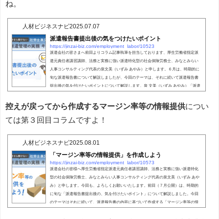
ね。
人材ビジネスナビ
2025.07.07
派遣報告書提出後の気をつけたいポイント
https://jinzai-biz.com/employment_labor/10523
派遣会社の皆さまへ前回よりコラム記事執筆を担当しております、厚生労働省指定派
遣元責任者講習講師、法務と実務に強い派遣特化型の社会保険労務士、みなとみらい
人事コンサルティング代表の泉文美（いずみ あやみ）と申します。６月は、時期的に
旬な派遣報告書について解説しましたが、今回のテーマは、それに続いて派遣報告書
提出後の気を付けたいポイントについて解説します。泉 文美（いずみ あやみ）「派遣
報告書って、提出したらそれで終わりじゃないの？」と思ったアナタ、そんなことは
ありませんよ～！※この記事は 2025年6月2...
控えが戻ってから作成するマージン率等の情報提供
につい
ては第３回目コラムですよ！
人材ビジネスナビ
2025.08.01
「マージン率等の情報提供」を作成しよう
https://jinzai-biz.com/employment_labor/10573
派遣会社の皆様へ厚生労働省指定派遣元責任者講習講師、法務と実務に強い派遣特化
型の社会保険労務士、みなとみらい人事コンサルティング代表の泉文美（いずみ あや
み）と申します。今回も、よろしくお願いいたします。前回（７月公開）は、時期的
に旬な「派遣報告書提出後の、気を付けたいポイント」について解説しました。今回
のテーマはそれに続いて、派遣報告書の内容に基づいて作成する「マージン率等の情
報提供」について解説します。泉 文美「派遣報告書の控えも戻って無事にしまった
し、これで終わりじゃないの？」と思ったア...