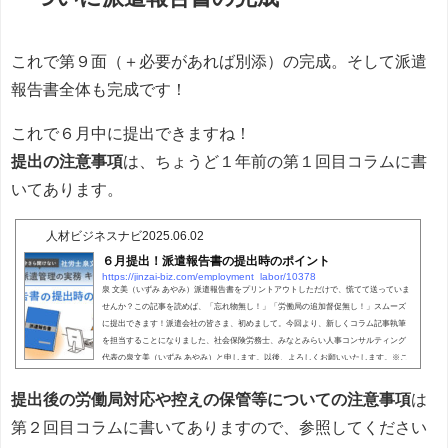
これで第９面（＋必要があれば別添）の完成。そして派遣
報告書全体も完成です！
これで６月中に提出できますね！
提出の注意事項
は、ちょうど１年前の第１回目コラムに書
いてあります。
人材ビジネスナビ
2025.06.02
６月提出！派遣報告書の提出時のポイント
https://jinzai-biz.com/employment_labor/10378
泉 文美（いずみ あやみ）派遣報告書をプリントアウトしただけで、慌てて送っていま
せんか？この記事を読めば、「忘れ物無し！」「労働局の追加督促無し！」スムーズ
に提出できます！派遣会社の皆さま、初めまして。今回より、新しくコラム記事執筆
を担当することになりました、社会保険労務士、みなとみらい人事コンサルティング
代表の泉文美（いずみ あやみ）と申します。以後、よろしくお願いいたします。※こ
の記事は 2025年5月20日時点の情報を元に解説しています。社会保険労務士 みなとみ
らい人事コンサルティング代表 泉文美初...
提出後の労働局対応や控えの保管等についての注意事項
は
第２回目コラムに書いてありますので、参照してください